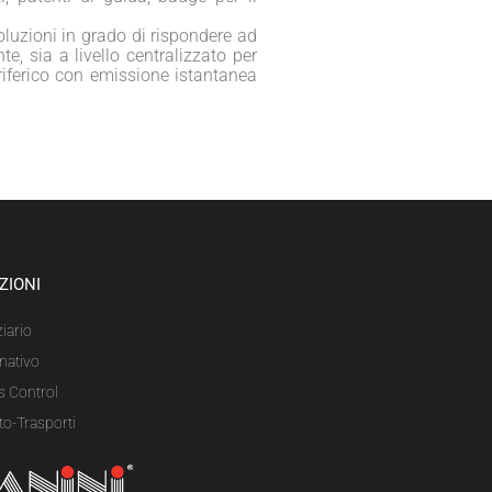
oluzioni in grado di rispondere ad
te, sia a livello centralizzato per
eriferico con emissione istantanea
ZIONI
iario
nativo
s Control
to-Trasporti