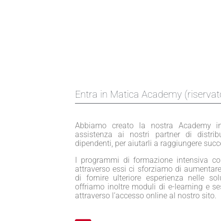
Entra in Matica Academy (riservato
Abbiamo creato la nostra Academy inte
assistenza ai nostri partner di distribu
dipendenti, per aiutarli a raggiungere suc
I programmi di formazione intensiva c
attraverso essi ci sforziamo di aumentar
di fornire ulteriore esperienza nelle so
offriamo inoltre moduli di e-learning e se
attraverso l’accesso online al nostro sito.