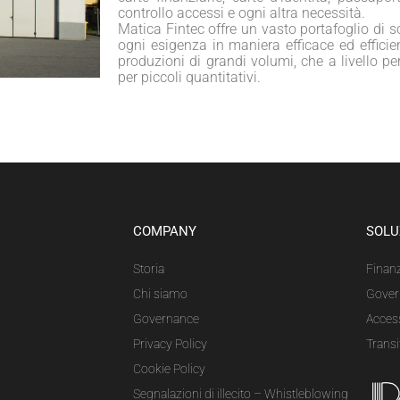
controllo accessi e ogni altra necessità.
Matica Fintec offre un vasto portafoglio di s
ogni esigenza in maniera efficace ed efficien
produzioni di grandi volumi, che a livello p
per piccoli quantitativi.
COMPANY
SOLU
Storia
Finanz
Chi siamo
Gover
Governance
Acces
Privacy Policy
Transi
Cookie Policy
Segnalazioni di illecito – Whistleblowing