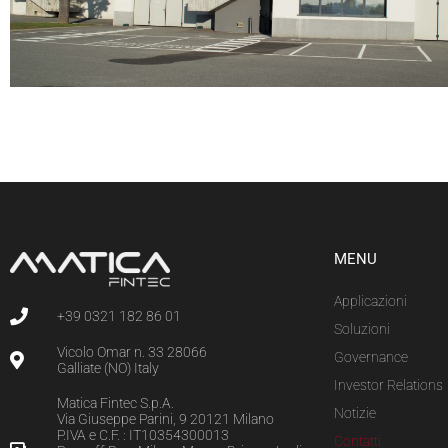
MENU
Applicazioni
+39 0321 182 86 01
Soluzioni
Vicolo Omar n. 33 28066
Governance
Galliate (NO) Italy
Investor Relations
Matica Fintec S.p.A.
Notizie
Via Giuseppe Parini, 9 20121 Milano
P.IVA e C.F. : IT10354300013
Contatti