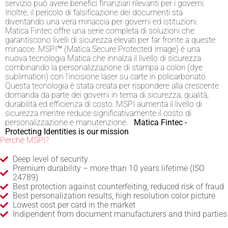
servizio può avere benefici finanziari rilevanti per i governi.
Inoltre, il pericolo di falsificazione dei documenti sta
diventando una vera minaccia per governi ed istituzioni.
Matica Fintec offre una serie completa di soluzioni che
garantiscono livelli di sicurezza elevati per far fronte a queste
minacce. MSPI™ (Matica Secure Protected Image) è una
nuova tecnologia Matica che innalza il livello di sicurezza
combinando la personalizzazione di stampa a colori (dye
sublimation) con l’incisione laser su carte in policarbonato.
Questa tecnologia è stata creata per rispondere alla crescente
domanda da parte dei governi in tema di sicurezza, qualità,
durabilità ed efficienza di costo. MSPI aumenta il livello di
sicurezza mentre reduce significativamente il costo di
personalizzazione e manutenzione.
Matica Fintec -
Protecting Identities is our mission
Perché MSPI?
Deep level of security
Premium durability – more than 10 years lifetime (ISO
24789)
Best protection against counterfeiting, reduced risk of fraud
Best personalization results, high resolution color picture
Lowest cost per card in the market
Indipendent from document manufacturers and third parties