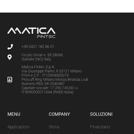
+39 0321 182 86 01
Vicolo Omar n. 33 28066
Galliate (NO) Italy
Matica Fintec S.p.A.
Via Giuseppe Parini, 9 20121 Milano
P.IVA e C.F. : IT10354300013
Prov.uff.Reg: Milano Monza Brianza Lodi
Numero REA: MI-2540487
Capitale sociale: 17.290.745,50 i.v.
IT9090000011644 (RAEE-Italia)
MENU
COMPANY
SOLUZIONI
Applicazioni
Storia
Finanziario